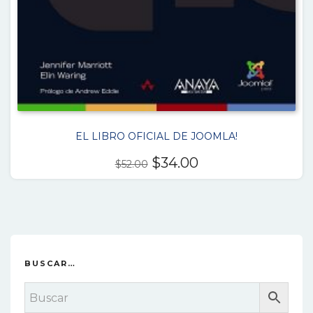
EL LIBRO OFICIAL DE JOOMLA!
El
El
$
34.00
$
52.00
precio
precio
original
actual
era:
es:
$52.00.
$34.00.
BUSCAR…