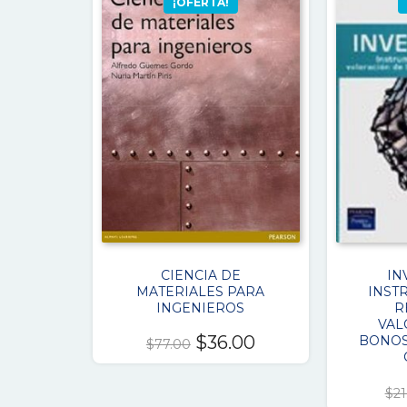
¡OFERTA!
CIENCIA DE
IN
MATERIALES PARA
INST
INGENIEROS
R
VAL
El
El
$
36.00
BONOS 
$
77.00
precio
precio
original
actual
$
21