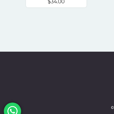
$
34.00
©