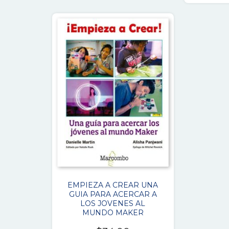
era:
es:
$77.00.
$36.00.
EMPIEZA A CREAR UNA
GUIA PARA ACERCAR A
LOS JOVENES AL
MUNDO MAKER