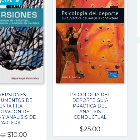
¡OFERTA!
VERSIONES
PSICOLOGIA DEL
RUMENTOS DE
DEPORTE GUIA
ENTA FIJA,
PRACTICA DEL
ORACION DE
ANALISIS
Y ANALISIS DE
CONDUCTUAL
CARTERA
$
25.00
El
El
$
10.00
.32