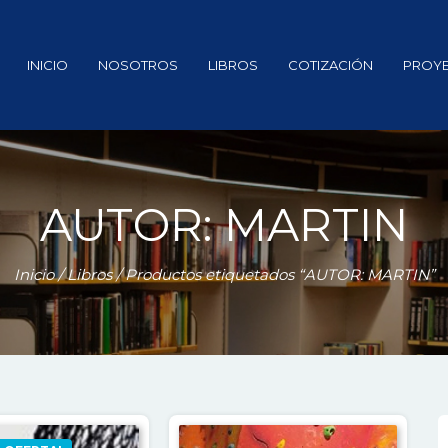
INICIO
NOSOTROS
LIBROS
COTIZACIÓN
PROY
AUTOR: MARTIN
Inicio
/
Libros
/ Productos etiquetados “AUTOR: MARTIN”