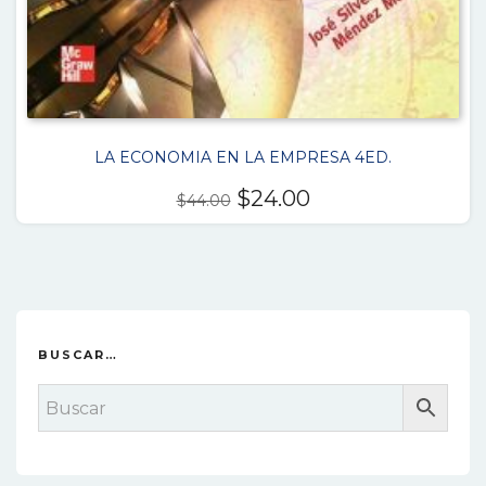
LA ECONOMIA EN LA EMPRESA 4ED.
El
El
$
24.00
$
44.00
precio
precio
original
actual
era:
es:
$44.00.
$24.00.
BUSCAR…