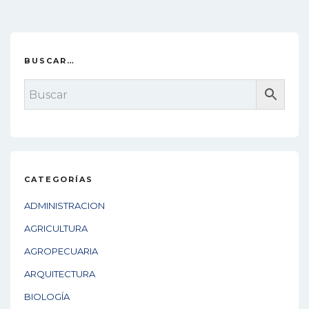
era:
es:
$69.00.
$46.00.
BUSCAR…
CATEGORÍAS
ADMINISTRACION
AGRICULTURA
AGROPECUARIA
ARQUITECTURA
BIOLOGÍA