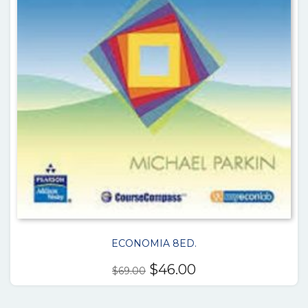
ECONOMIA 8ED.
El
El
$
46.00
$
69.00
precio
precio
original
actual