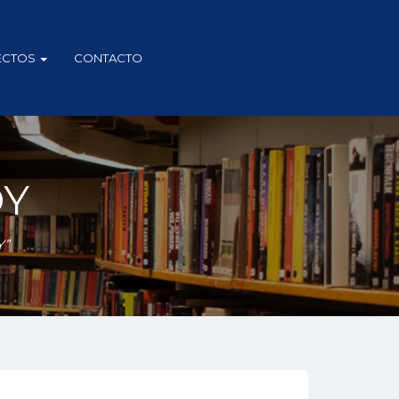
ECTOS
CONTACTO
DY
Y”