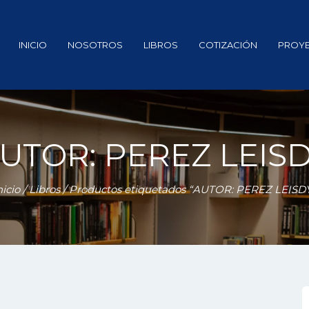
INICIO
NOSOTROS
LIBROS
COTIZACIÓN
PROY
UTOR: PEREZ LEIS
nicio
/
Libros
/ Productos etiquetados “AUTOR: PEREZ LEISD