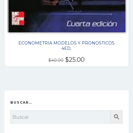
ECONOMETRIA MODELOS Y PRONOSTICOS
4ED.
El
El
$
25.00
$
40.00
precio
precio
original
actual
era:
es:
$40.00.
$25.00.
BUSCAR…