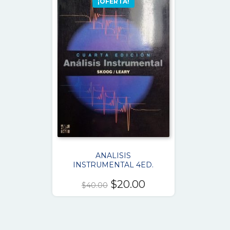
¡OFERTA!
ANALISIS
INSTRUMENTAL 4ED.
El
El
$
20.00
$
40.00
precio
precio
original
actual
era:
es: