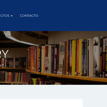
ECTOS
CONTACTO
RY
Y”