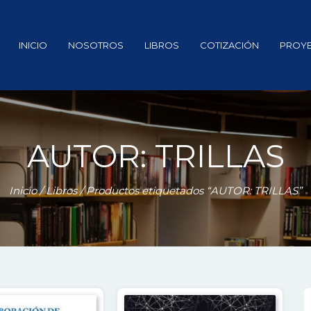
INICIO
NOSOTROS
LIBROS
COTIZACIÓN
PROY
AUTOR: TRILLAS
Inicio
/
Libros
/ Productos etiquetados “AUTOR: TRILLAS”