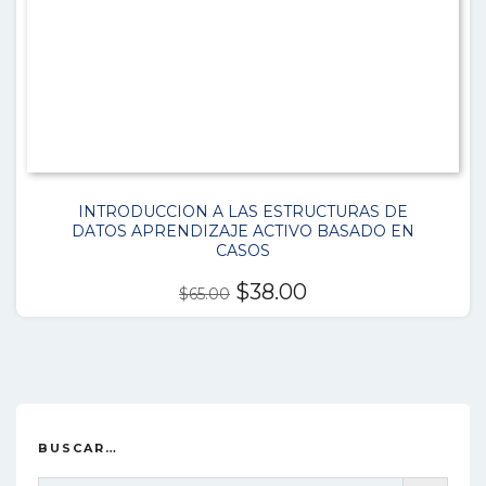
INTRODUCCION A LAS ESTRUCTURAS DE
DATOS APRENDIZAJE ACTIVO BASADO EN
CASOS
El
El
$
38.00
$
65.00
precio
precio
original
actual
era:
es:
$65.00.
$38.00.
BUSCAR…