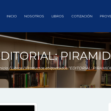
INICIO
NOSOTROS
LIBROS
COTIZACIÓN
PROY
DITORIAL: PIRAMI
nicio
/
Libros
/ Productos etiquetados “EDITORIAL: PIRAMID