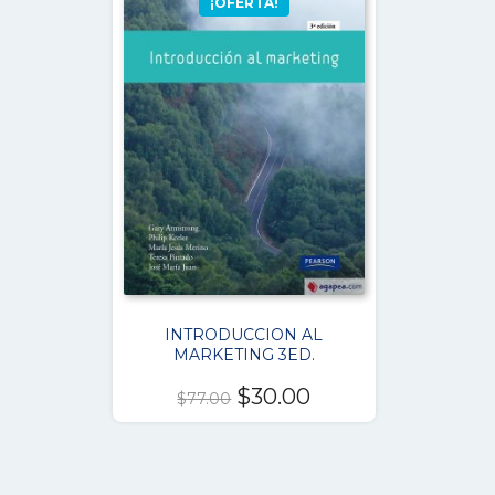
¡OFERTA!
INTRODUCCION AL
MARKETING 3ED.
El
El
$
30.00
$
77.00
precio
precio
original
actual
era:
es: