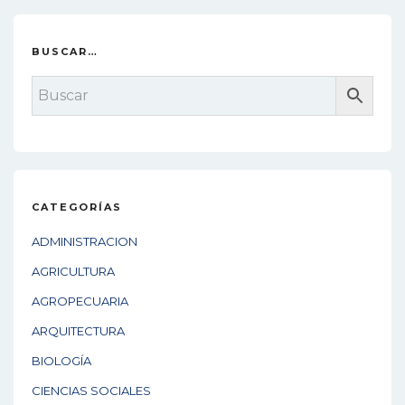
t
n
BUSCAR…
a
v
i
g
a
CATEGORÍAS
t
ADMINISTRACION
i
AGRICULTURA
o
AGROPECUARIA
n
ARQUITECTURA
BIOLOGÍA
CIENCIAS SOCIALES