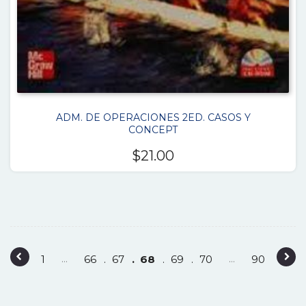
ADM. DE OPERACIONES 2ED. CASOS Y
CONCEPT
$
21.00
P
1
…
66
67
68
69
70
…
90
o
s